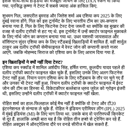
इसके साथ-साथ हड्डियों की मजबूती जांचने के लिए DXA स्कैन भी किया
गया. प्रसिद्ध कृष्णा ने टेस्ट में सबसे ज्यादा अंक हासिल किए.
शुभमन गिल, जसप्रीत बुमराह और जितेश शर्मा अब एशिया कप 2025 के लिए
दुबई रवाना होंगे. गिल को इस टूर्नामेंट के लिए भारतीय टीम का उप-कप्तान
बनाया गया है. गिल के लिए फिटनेस टेस्ट देना जरूरी था क्योंकि वह बुखार की
वजह से दलीप ट्रॉफी से हट गए थे. इस टूर्नामेंट में उन्हें क्वार्टर फाइनल मुकाबले
के लिए नॉर्थ जोन का कप्तान बनाया गया था. उधर यशस्वी जायसवाल और
वॉशिंगटन सुंदर एशिया कप के लिए स्टैंडबाई खिलाड़ियों में शामिल हैं. वहीं शार्दुल
ठाकुर अब दलीप ट्रॉफी सेमीफाइनल में वेस्ट जोन की कप्तानी करते नजर
आएंगे. जबकि मोहम्मद सिराज को एशिया कप के लिए आराम दिया गया है.
इन खिलाड़ियों ने क्यों नहीं दिया टेस्ट?
एशिया कप स्क्वॉड में शामिल अर्शदीप सिंह, हर्षित राणा, कुलदीप यादव पहले ही
दलीप ट्रॉफी क्वार्टर फाइनल खेल चुके हैं, इसलिए उनके लिए अलग फिटनेस
टेस्ट नहीं हुआ. रियान पराग एशिया कप के लिए स्टैंडबाय के तौर पर चुने गए हैं
और उनका भी टेस्ट नहीं हुआ. रियान दलीप ट्रॉफी के क्वार्टर फाइनल में ईस्ट
जोन की टीम का हिस्सा थे. विकेटकीपर बल्लेबाज ध्रुव जुरेल को ग्रोइन इंजरी
थी, इसलिए उन्होंने दलीप ट्रॉफी में क्वार्टर फाइनल नहीं खेला.
रोहित शर्मा का हाल-फिलहाल कोई मैच नहीं है क्योंकि वो टेस्ट और टी20
इंटरनेशनल से संन्यास ले चुके हैं. रोहित ने इंडियन प्रीमियर लीग (IPL) 2025
में मुंबई इंडियंस (MI) के लिए भाग लिया था. उसके बाद वो प्रतिस्पर्धी क्रिकेट
से दूर हैं. हालांकि अच्छी बात यह है कि रोहित तीन हफ्ते से ट्रेनिंग कर रहे हैं.
रोहित अक्टूबर में ऑस्ट्रेलिया दौरे पर वनडे सीरीज में खेल सकते हैं.