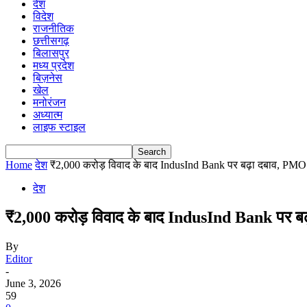
देश
विदेश
राजनीतिक
छत्तीसगढ़
बिलासपुर
मध्य प्रदेश
बिज़नेस
खेल
मनोरंजन
अध्यात्म
लाइफ स्टाइल
Home
देश
₹2,000 करोड़ विवाद के बाद IndusInd Bank पर बढ़ा दबाव, PMO
देश
₹2,000 करोड़ विवाद के बाद IndusInd Bank पर 
By
Editor
-
June 3, 2026
59