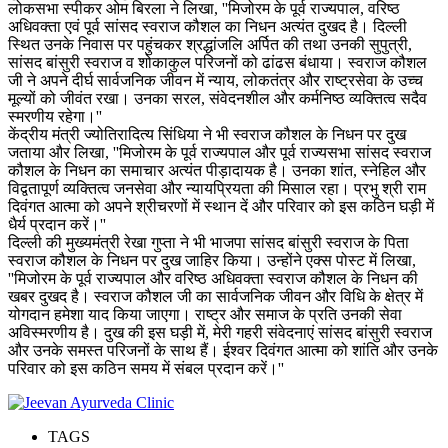
लोकसभा स्पीकर ओम बिरला ने लिखा, ''मिजोरम के पूर्व राज्यपाल, वरिष्ठ
अधिवक्ता एवं पूर्व सांसद स्वराज कौशल का निधन अत्यंत दुखद है। दिल्ली
स्थित उनके निवास पर पहुंचकर श्रद्धांजलि अर्पित की तथा उनकी सुपुत्री,
सांसद बांसुरी स्वराज व शोकाकुल परिजनों को ढांढस बंधाया। स्वराज कौशल
जी ने अपने दीर्घ सार्वजनिक जीवन में न्याय, लोकतंत्र और राष्ट्रसेवा के उच्च
मूल्यों को जीवंत रखा। उनका सरल, संवेदनशील और कर्मनिष्ठ व्यक्तित्व सदैव
स्मरणीय रहेगा।''
केंद्रीय मंत्री ज्योतिरादित्य सिंधिया ने भी स्वराज कौशल के निधन पर दुख
जताया और लिखा, ''मिजोरम के पूर्व राज्यपाल और पूर्व राज्यसभा सांसद स्वराज
कौशल के निधन का समाचार अत्यंत पीड़ादायक है। उनका शांत, स्नेहिल और
विद्वतापूर्ण व्यक्तित्व जनसेवा और न्यायप्रियता की मिसाल रहा। प्रभु श्री राम
दिवंगत आत्मा को अपने श्रीचरणों में स्थान दें और परिवार को इस कठिन घड़ी में
धैर्य प्रदान करें।''
दिल्ली की मुख्यमंत्री रेखा गुप्ता ने भी भाजपा सांसद बांसुरी स्वराज के पिता
स्वराज कौशल के निधन पर दुख जाहिर किया। उन्होंने एक्स पोस्ट में लिखा,
''मिजोरम के पूर्व राज्यपाल और वरिष्ठ अधिवक्ता स्वराज कौशल के निधन की
खबर दुखद है। स्वराज कौशल जी का सार्वजनिक जीवन और विधि के क्षेत्र में
योगदान हमेशा याद किया जाएगा। राष्ट्र और समाज के प्रति उनकी सेवा
अविस्मरणीय है। दुख की इस घड़ी में, मेरी गहरी संवेदनाएं सांसद बांसुरी स्वराज
और उनके समस्त परिजनों के साथ हैं। ईश्वर दिवंगत आत्मा को शांति और उनके
परिवार को इस कठिन समय में संबल प्रदान करें।''
TAGS