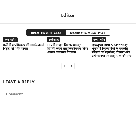
Editor
RELATED ARTICLES
MORE FROM AUTHOR
मध्य प्रदेश
छत्तीसगढ़
मध्य प्रदेश
पाली में बस-पिकअप की आमने-सामने
CG में भगवान शिव पर अभद्र
Bhopal BRICS Meeting:
भिड़ंत, दो गंभीर घायल
टिप्पणी करने वाला क्रिश्चियन फोरम
भोपाल में ब्रिक्स देशों के संस्कृति
अध्यक्ष पन्नालाल गिरफ्तार
मंत्रियों का महामंथन, विरासत और
अर्थव्यवस्था पर चर्चा, CM संग लंच
LEAVE A REPLY