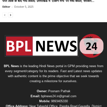
पेपर लीक के बाद नया विवाद: उत्तराखंड में ‘टोकन मनी’ पर मचा बवाल, सरकार...
Editor
-
October 5, 2025
BPL News
is the leading Hindi News portal in GPM providing news from
every segment/category for its readers. Fast and Latest news updates
with authentic content is the prime objective that we seek towards
creating a milestone for ourselves.
Owner:
Poonam Pathak
Email:
bplnews24.in@gmail.com
Mobile:
9893405330
Office Address:
Near Tahashil Office, Pendra Road Gaurella, District