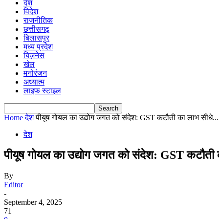
देश
विदेश
राजनीतिक
छत्तीसगढ़
बिलासपुर
मध्य प्रदेश
बिज़नेस
खेल
मनोरंजन
अध्यात्म
लाइफ स्टाइल
Home
देश
पीयूष गोयल का उद्योग जगत को संदेश: GST कटौती का लाभ सीधे...
देश
पीयूष गोयल का उद्योग जगत को संदेश: GST कटौती क
By
Editor
-
September 4, 2025
71