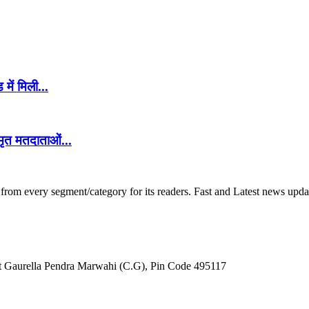
ें मिली...
मृत मतदाताओं...
om every segment/category for its readers. Fast and Latest news update
ct Gaurella Pendra Marwahi (C.G), Pin Code 495117