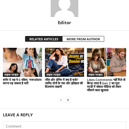
Editor
RELATED ARTICLES
MORE FROM AUTHOR
लाइफ स्टाइल
लाइफ स्टाइल
लाइफ स्टाइल
शरीर दे रहा ये 6 संकेत, नजरअंदाज
जींस और डेनिम में क्या है फर्क?
Likes-Comments नहीं मिले तो
करना पड़ सकता है भारी
जानिए दोनों के नाम और इतिहास की
बिगड़ जाता है Gen Z का मूड!
दिलचस्प कहानी
स्टडी में सोशल मीडिया को लेकर
चौंकाने वाला खुलासा
LEAVE A REPLY