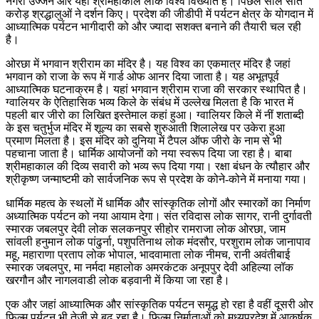
नगरी उज्जैन और यहां श्रीमहाकाल लोक विश्व विख्यात हैं। पिछले साल सात
करोड़ श्रद्धालुओं ने दर्शन किए। प्रदेश की जीडीपी में पर्यटन क्षेत्र के योगदान में
आध्यात्मिक पर्यटन भागीदारी को और ज्यादा सशक्त बनाने की तैयारी चल रही
है।
ओरछा में भगवान श्रीराम का मंदिर है। यह विश्व का एकमात्र मंदिर है जहां
भगवान को राजा के रूप में गार्ड ओफ आनर दिया जाता है। यह अभूतपूर्व
आध्यात्मिक घटनाक्रम है। यहां भगवान श्रीराम राजा की सरकार स्थापित है।
ग्वालियर के ऐतिहासिक भव्य किले के संबंध में उल्लेख मिलता है कि भारत में
पहली बार जीरो का लिखित इस्तेमाल कहां हुआ। ग्वालियर किले में नीं शताब्दी
के इस चतुर्भुज मंदिर में शूल्य का सबसे शुरुआती शिलालेख पर उकेरा हुआ
प्रमाण मिलता है। इस मंदिर को दुनिया में टैपल ऑफ जीरो के नाम से भी
पहचाना जाता है। धार्मिक आयोजनों को नया स्वरूप दिया जा रहा है। बाबा
श्रीमहाकाल की दिव्य सवारी को भव्य रूप दिया गया। रक्षा बंधन के त्यौहार और
श्रीकृष्ण जन्माष्टमी को सार्वजनिक रूप से प्रदेश के कोने-कोने में मनाया गया।
धार्मिक महत्व के स्थलों में धार्मिक और सांस्कृतिक लोगों और स्मारकों का निर्माण
अध्यात्मिक पर्यटन को नया आयाम देगा। संत रविदास लोक सागर, रानी दुर्गावती
स्मारक जबलपुर देवी लोक सलकनपुर सीहोर रामराजा लोक ओरछा, जाम
सांवली हनुमान लोक पांढुर्ना, पशुपतिनाथ लोक मंदसौर, परशुराम लोक जानापाव
महू, महाराणा प्रताप लोक भोपाल, भादवामाता लोक नीमच, रानी अवंतीबाई
स्मारक जबलपुर, मा नर्मदा महालोक अमरकंटक अनूपपुर देवी अहिल्या लॉक
खरगौन और नागलवाडी लोक बड़वानी में किया जा रहा है।
एक और जहां आध्यात्मिक और सांस्कृतिक पर्यटन समृद्ध हो रहा है वहीं दूसरी ओर
फिल्म पर्यटन भी तेजी से बढ़ रहा है। फिल्म निर्माताओं को मध्यप्रदेश में आकर्षक