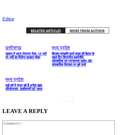
Editor
RELATED ARTICLES
MORE FROM AUTHOR
छत्तीसगढ़
मध्य प्रदेश
सुकमा में आज रोजगार मेला, 50 पदों
ब्रिक्स संस्कृति कार्य समूह की बैठक के
पर भर्ती का मिलेगा सुनहरा मौका
पहले दिन क्रिएटिव इकोनॉमी,
सांस्कृतिक एवं रचनात्मक उद्योग और
सांस्कृतिक विरासत पर हुई चर्चा
मध्य प्रदेश
ढाई वर्ष में मंजूर हुई हैं अनेक वृहद
परियोजनाएं: मुख्यमंत्री डॉ. यादव
LEAVE A REPLY