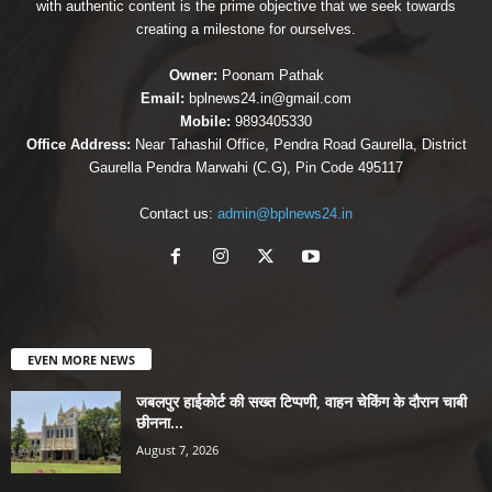
with authentic content is the prime objective that we seek towards
creating a milestone for ourselves.
Owner:
Poonam Pathak
Email:
bplnews24.in@gmail.com
Mobile:
9893405330
Office Address:
Near Tahashil Office, Pendra Road Gaurella, District
Gaurella Pendra Marwahi (C.G), Pin Code 495117
Contact us:
admin@bplnews24.in
EVEN MORE NEWS
जबलपुर हाईकोर्ट की सख्त टिप्पणी, वाहन चेकिंग के दौरान चाबी
छीनना...
August 7, 2026