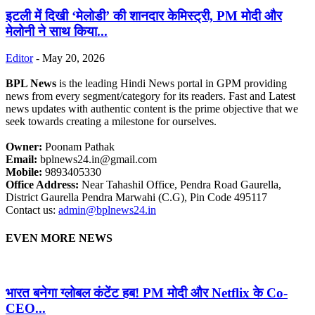
इटली में दिखी ‘मेलोडी’ की शानदार केमिस्ट्री, PM मोदी और
मेलोनी ने साथ किया...
Editor
-
May 20, 2026
BPL News
is the leading Hindi News portal in GPM providing
news from every segment/category for its readers. Fast and Latest
news updates with authentic content is the prime objective that we
seek towards creating a milestone for ourselves.
Owner:
Poonam Pathak
Email:
bplnews24.in@gmail.com
Mobile:
9893405330
Office Address:
Near Tahashil Office, Pendra Road Gaurella,
District Gaurella Pendra Marwahi (C.G), Pin Code 495117
Contact us:
admin@bplnews24.in
EVEN MORE NEWS
भारत बनेगा ग्लोबल कंटेंट हब! PM मोदी और Netflix के Co-
CEO...