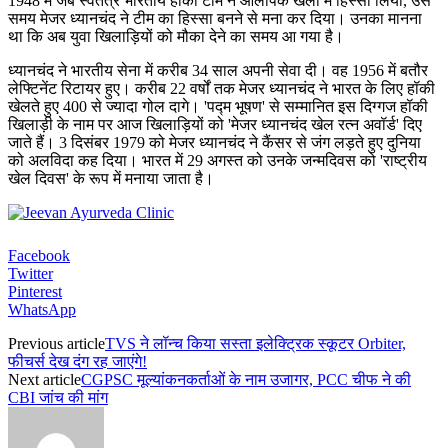
1948 में जब स्वतंत्र भारतीय हॉकी टीम ने ओलंपिक खेलों में हिस्सा लिया, उस
समय मेजर ध्यानचंद ने टीम का हिस्सा बनने से मना कर दिया। उनका मानना
था कि अब युवा खिलाड़ियों को मौका देने का समय आ गया है।
ध्यानचंद ने भारतीय सेना में करीब 34 साल अपनी सेवा दी। वह 1956 में बतौर
लेफ्टिनेंट रिटायर हुए। करीब 22 वर्षों तक मेजर ध्यानचंद ने भारत के लिए हॉकी
खेलते हुए 400 से ज्यादा गोल दागे। 'पद्म भूषण' से सम्मानित इस दिग्गज हॉकी
खिलाड़ी के नाम पर आज खिलाड़ियों को 'मेजर ध्यानचंद खेल रत्न अवॉर्ड' दिए
जाते हैं। 3 दिसंबर 1979 को मेजर ध्यानचंद ने कैंसर से जंग लड़ते हुए दुनिया
को अलविदा कह दिया। भारत में 29 अगस्त को उनके जन्मदिवस को 'राष्ट्रीय
खेल दिवस' के रूप में मनाया जाता है।
Facebook
Twitter
Pinterest
WhatsApp
Previous article
TVS ने लॉन्च किया सस्ता इलेक्ट्रिक स्कूटर Orbiter,
फीचर्स देख दंग रह जाएंगे!
Next article
CGPSC मूल्यांकनकर्ताओं के नाम उजागर, PCC चीफ ने की
CBI जांच की मांग