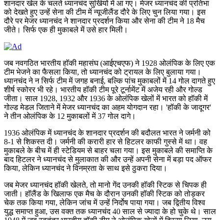
शानदार खेल के चलते ध्यानचंद सुर्खियों में आ गए। मेजर ध्यानचंद की प्रतिभा
को देखते हुए उन्हें सेना की टीम में न्यूजीलैंड दौरे के लिए चुन लिया गया। इस
दौरे पर मेजर ध्यानचंद ने शानदार प्रदर्शन किया और सेना की टीम ने 18 मैच
जीते। सिर्फ एक ही मुकाबले में उसे हार मिली।
जब नवगठित भारतीय हॉकी महासंघ (आईएचएफ) ने 1928 ओलंपिक के लिए एक
टीम भेजने का फैसला किया, तो ध्यानचंद को ट्रायल के लिए बुलाया गया।
ध्यानचंद ने न सिर्फ टीम में जगह बनाई, बल्कि पांच मुकाबलों में 14 गोल दागते हुए
शीर्ष स्कोरर भी रहे। भारतीय हॉकी टीम पूरे टूर्नामेंट में अजेय रही और गोल्ड
जीता। साल 1928, 1932 और 1936 के ओलंपिक खेलों में भारत को हॉकी में
गोल्ड मेडल जिताने में मेजर ध्यानचंद का अहम योगदान रहा। 'हॉकी के जादूगर'
ने तीन ओलंपिक के 12 मुकाबलों में 37 गोल दागे।
1936 ओलंपिक में ध्यानचंद के शानदार प्रदर्शन की बदौलत भारत ने जर्मनी को
8-1 से शिकस्त दी। जर्मनी की करारी हार से हिटलर काफी गुस्से में था। वह
मुकाबले के बीच में ही स्टेडियम से बाहर चला गया। इस मुकाबले की समाप्ति के
बाद हिटलर ने ध्यानचंद से मुलाकात की और उन्हें अपनी सेना में बड़ा पद ऑफर
किया, लेकिन ध्यानचंद ने विनम्रता के साथ इसे ठुकरा दिया।
जब मेजर ध्यानचंद हॉकी खेलते, तो मानो गेंद उनकी हॉकी स्टिक से चिपक ही
जाती। हॉलैंड के खिलाफ एक मैच के दौरान उनकी हॉकी स्टिक को तोड़कर
चेक तक किया गया, लेकिन जांच में उन्हें निर्दोष पाया गया। जब द्वितीय विश्व
युद्ध समाप्त हुआ, उस वक्त तक ध्यानचंद 40 साल से ज्यादा के हो चुके थे। साल