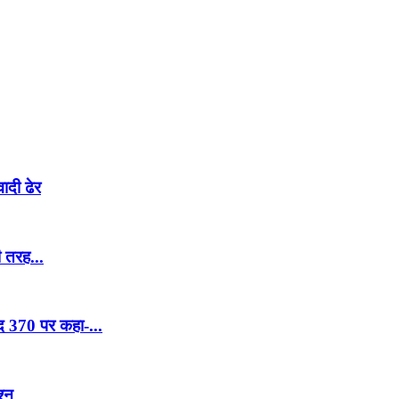
ादी ढेर
ी तरह...
ेद 370 पर कहा-...
श्न