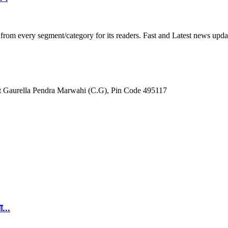
om every segment/category for its readers. Fast and Latest news update
ct Gaurella Pendra Marwahi (C.G), Pin Code 495117
...