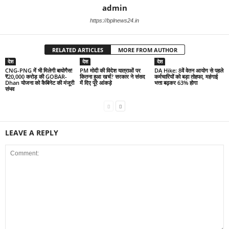
admin
https://bplnews24.in
RELATED ARTICLES
MORE FROM AUTHOR
देश
देश
देश
CNG-PNG में भी मिलेगी बायोगैस!
PM मोदी की विदेश यात्राओं पर
DA Hike: 8वें वेतन आयोग से पहले
₹20,000 करोड़ की GOBAR-
कितना हुआ खर्च? सरकार ने संसद
कर्मचारियों को बड़ा तोहफा, महंगाई
Dhan योजना को कैबिनेट की मंजूरी
में दिए पूरे आंकड़े
भत्ता बढ़कर 63% होगा
संभव
LEAVE A REPLY